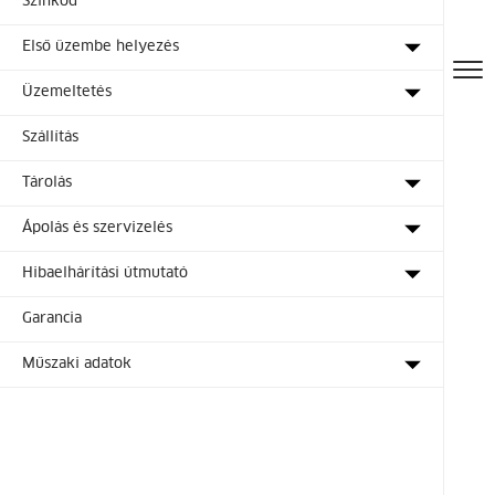
Színkód
Első üzembe helyezés
Togg
navi
Üzemeltetés
Szállítás
Tárolás
Ápolás és szervizelés
Hibaelhárítási útmutató
Garancia
Műszaki adatok