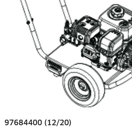
le
gation
97684400 (12/20)