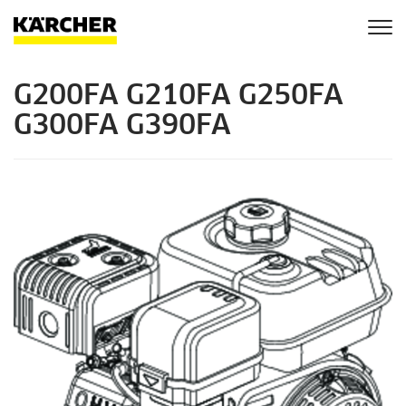
Togg
navi
G200FA G210FA G250FA
G300FA G390FA