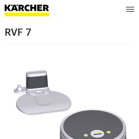
Togg
navi
RVF 7